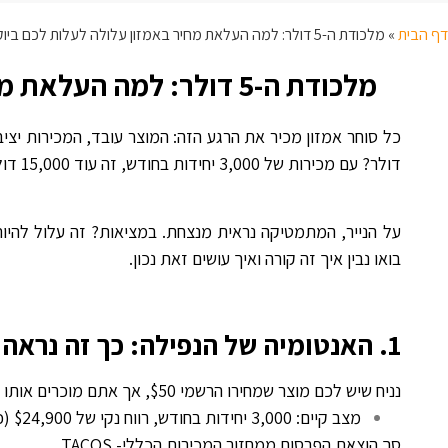
דף הבית
»
מלכודת ה-5 דולר: למה העלאת מחיר באמזון עלולה לעלות לכם ביוקר?
מלכודת ה-5 דולר: למה העלאת מחיר באמזון עלולה לעלות לכם ביוקר?
דולר? עם מכירות של 3,000 יחידות בחודש, זה עוד 15,000 דולר נקי לכיס!"
.
על הנייר, המתמטיקה נראית מנצחת. במציאות? זה עלול להיות
בואו נבין איך זה קורה ואיך עושים זאת נכון.
.
1. האנטומיה של הנפילה: כך זה נראה במציאות
נניח שיש לכם מוצר שמחירו הרשמי $50, אך אתם מוכרים אותו ב-$45 לאחר הנחה.
מצב קיים: 3,000 יחידות בחודש, רווח נקי של $24,900 (כולל הוצאות פרסום ו-TACOS של 6%).
סך הוצאת הפרסום ממחזור המכירות הכללי- TACOS