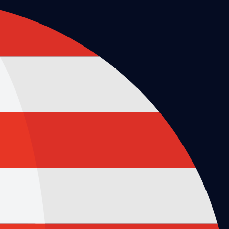
לג
תוכן