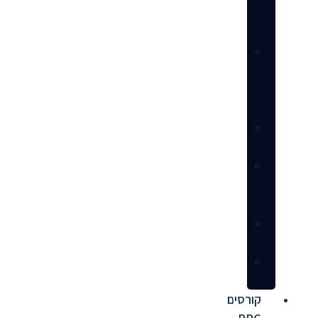
חנות
מלא
ניהול
פרסום
ממומן
(PPC)
שירותי
עיצוב
הנדסת
דף
מוצר
שירותי
ייעוץ
מאגר
ספקים
קורסים