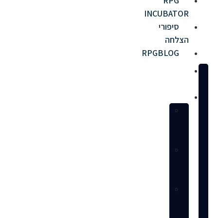
RPG
INCUBATOR
סיפורי
הצלחה
RPGBLOG
מי
אנחנו
שירותים
הקמת
חנות
באמזון
ניהול
חנות
מלא
ניהול
פרסום
ממומן