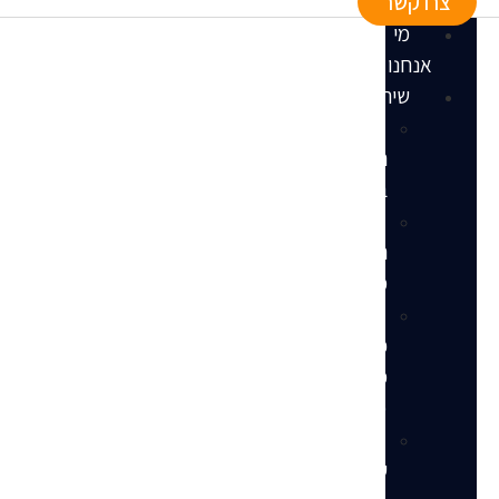
צרו קשר
מי
אנחנו
שירותים
הקמת
חנות
באמזון
ניהול
חנות
מלא
ניהול
פרסום
ממומן
(PPC)
שירותי
עיצוב