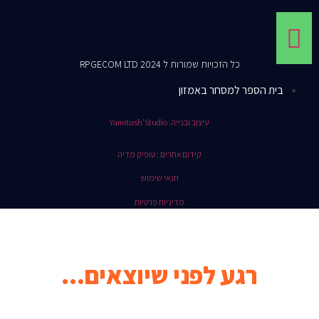
כל הזכויות שמורות ל RPGECOM LTD 2024
בית הספר למסחר באמזון
עיצוב ובנייה: Yamitush'Studio
קידום אתרים : טופיק מדיה
תנאי שימוש
מדיניות פרטיות
רגע לפני שיוצאים...
לת הפייסבוק המדהימה שלנו מזמינה אותך להנות מטיפים שווים,