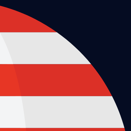
לג
תוכן