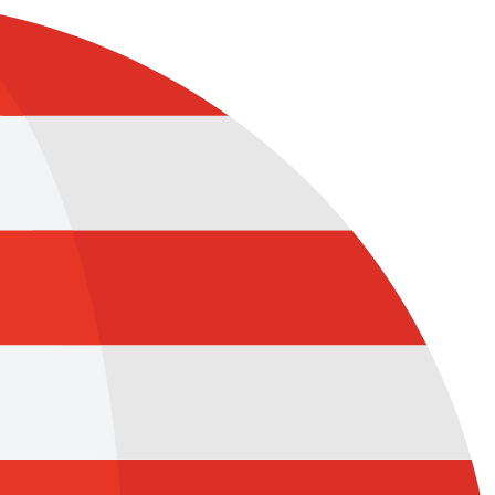
לג
תוכן