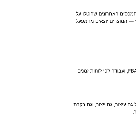
 מושפעת מהמכסים האחרונים שהוטלו על
ים למשלוח ימי — המוצרים יוצאים מהמפעל
בשנה וחצי האחרונות הצלחתי לפתח מתודולוגיות ייצור ממוקדות אמזון — הכוללות בקרת איכות קפדנית, תכנון אריזות מותאם לדרישות FBA, ועבודה לפי לוחות זמנים
 גם עיצוב, גם ייצור, וגם בקרת
.