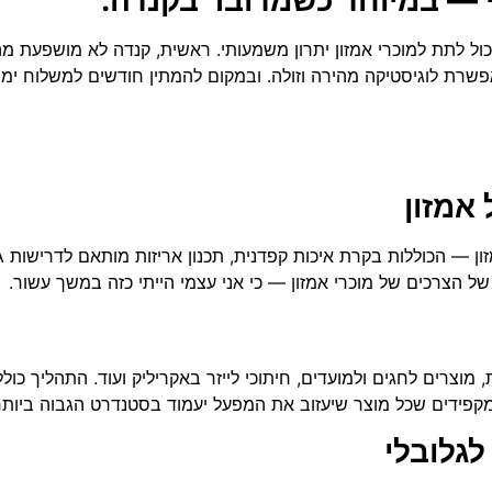
, אני רואה איך ייצור מקומי יכול לתת למוכרי אמזון יתרון משמעותי. ראשית, קנדה לא
ית, הקרבה הגאוגרפית למחסני FBA בארה״ב מאפשרת לוגיסטיקה מהירה וזולה. ובמקום להמתין חודש
אמזון
ל הצרכים של מוכרי אמזון — כי אני עצמי הייתי כזה במשך עשור.
 מוצרים לחגים ולמועדים, חיתוכי לייזר באקריליק ועוד. התהליך כולל
ן מקפידים שכל מוצר שיעזוב את המפעל יעמוד בסטנדרט הגבוה ביותר
לגלובלי