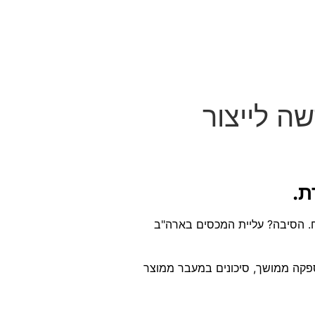
ה לייצור
ת
.
ח. הסיבה? עליית המכסים בארה"ב
ור שגם במצב הרגיל, ייצור בסין מגיע עם אתגרים לא פשוטים: כמויות מינימום גבוהות (MOQ), זמן אספקה ממושך, סיכונים במעבר ממוצר