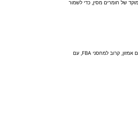
וקד של חומרים מסין, כדי לשמור
אם אתה מוכר אמזון שחושב קדימה, שוקל לבדוק כיוונים חדשים ולבחון חלופות לייצור בסין — שווה לשקול את האפשרות של ייצור מותאם אמזון, קרוב למחסני FBA, עם