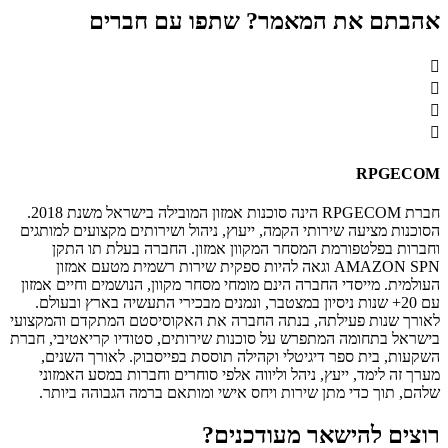
אהבתם את המאמר? שתפו עם חברים
RPGECOM
חברת RPGECOM הינה סוכנות אמזון המובילה בישראל משנת 2018.
הסוכנות מציעה שירותי הקמה, ייעוץ, ניהול ושירותים מקצועים למותגים
וחברות בפלטפורמת המסחר המקוון אמזון. החברה בעלת תו התקן
AMAZON SPN וגאה להיות ספקית שירות רשמית מטעם אמזון
העולמית. מייסדי החברה הינם מומחי מסחר מקוון, הנושמים וחיים אמזון
עם 20+ שנות ניסיון במצטבר, ונמנים מבכירי התעשיה בארץ ובעולם.
לאורך שנות פעילתה, בנתה החברה את האקוסיסטם המתקדם והמקצועי
בישראל בתחומה המתפרש על סוכנות שירותים, סטודיו קריאטיבי, חברת
השקעות, בית ספר דיגיטלי וקהילה תוססת בפייסבוק. לאורך השנים,
מערך זה לימד, ייעץ, ניהל וליווה אלפי סוחרים וחברות במסע האמזוני
שלהם, תוך כדי מתן שירות ויחס אישי ומותאם ברמה הגבוהה ביותר.
רוצים להישאר מעודכנים?