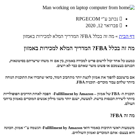
נכתב ע"י
RPGECOM
פברואר 12, 2020
דף הבית
»
מה זה בכלל FBA? המדריך המלא למכירות באמזון
מה זה בכלל FBA? המדריך המלא למכירות באמזון
כמעט כל אחד יכול לרשום פריט למכירה באמזון, בין אם זה משהו שייצרתם בסיטונאות,
הכנתם בעצמכם או פשוט מוצר שאתם כבר לא רוצים.
אם ברצונכם להפוך את אמזון לקצת יותר מתחביב חמוד, כדאי שתכירו את התוכנית הנוחה
ביותר שלהם עבור מוכרים- תוכנית FBA.
תוכנית ה- FBA של אמזון – Fullfilment by Amazon- הפכה לאחת הדרכים הפופולריות
ביותר ליצירת הכנסות ברשת. למעשה, ישנם יותר משני מיליון אנשים המוכרים באמזון ברחבי
העולם.
מה זה FBA?
משמעות ראשי התיבות כאמור היאי Fullfilment by Amazon- הגשמה ע"י אמזון. הכוונה
היא בעצם- אתם המוכרים ואמזון השולחים.