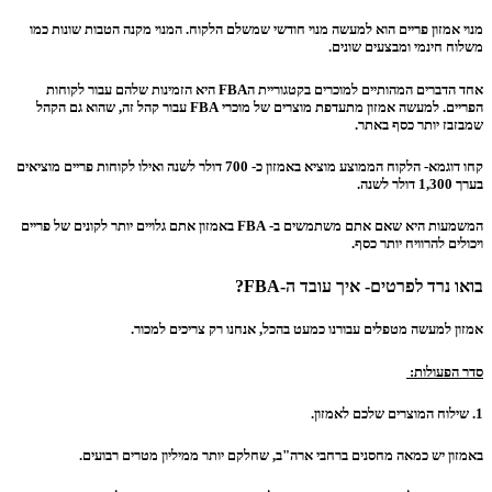
מנוי אמזון פריים הוא למעשה מנוי חודשי שמשלם הלקוח. המנוי מקנה הטבות שונות כמו
משלוח חינמי ומבצעים שונים.
אחד הדברים המהותיים למוכרים בקטגוריית הFBA היא הזמינות שלהם עבור לקוחות
הפריים. למעשה אמזון מתעדפת מוצרים של מוכרי FBA עבור קהל זה, שהוא גם הקהל
שמבזבז יותר כסף באתר.
קחו דוגמא- הלקוח הממוצע מוציא באמזון כ- 700 דולר לשנה ואילו לקוחות פריים מוציאים
בערך 1,300 דולר לשנה.
המשמעות היא שאם אתם משתמשים ב- FBA באמזון אתם גלויים יותר לקונים של פריים
ויכולים להרוויח יותר כסף.
בואו נרד לפרטים- איך עובד ה-FBA?
אמזון למעשה מטפלים עבורנו כמעט בהכל, אנחנו רק צריכים למכור.
סדר הפעולות:
1. שילוח המוצרים שלכם לאמזון.
באמזון יש כמאה מחסנים ברחבי ארה"ב, שחלקם יותר ממיליון מטרים רבועים.