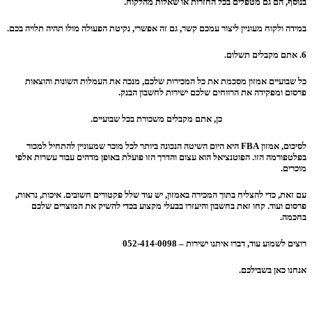
בנוסף, הם גם מטפלים בכל החזרות או שאלות מהלקוח.
במידה ולקוח מעוניין ליצור עמכם קשר, גם זה אפשרי, נקיטת הפעולה מולו תהיה תלויה בכם.
6. אתם מקבלים תשלום.
כל שבועיים אמזון מסכמת את כל המכירות שלכם, מנכה את העמלות השונות והוצאות
פרסום ומפקידה את הרווחים שלכם ישירות לחשבון הבנק.
כן, אתם מקבלים משכורת בכל שבועיים.
לסיכום, אמזון FBA היא היום השיטה הנכונה ביותר לכל מוכר שמעוניין להתחיל למכור
בפלטפורמה הזו. הפוטנציאל הוא עצום והדרך הזו פועלת באופן מדהים עבור עשרות אלפי
מוכרים.
עם זאת, כדי להצליח בתוך המכירה באמזון, יש עוד שלל פקטורים חשובים. איכות, נראות,
פרסום ועוד. קחו זאת בחשבון והיעזרו בבעלי מקצוע בכדי להשיק את המוצרים שלכם
בחכמה.
רוצים לשמוע עוד, דברו איתנו ישירות – 052-414-0098
אנחנו כאן בשבילכם.