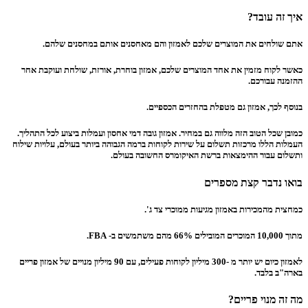
איך זה עובד?
אתם שולחים את המוצרים שלכם לאמזון והם מאחסנים אותם במחסנים שלהם.
כאשר לקוח מזמין את אחד המוצרים שלכם, אמזון בוחרת, אורזת, שולחת ועוקבת אחר
ההזמנה עבורכם.
בנוסף לכך, אמזון גם מטפלת בהחזרים הכספיים.
כמובן שכל הטוב הזה מלווה גם במחיר. אמזון גובה דמי אחסון ועמלות ביצוע לכל התהליך.
העמלות הללו מרכזות תשלום על שירות לקוחות ברמה הגבוהה ביותר בעולם, עלויות שילוח
ותשלום עבור ההימצאות ברשת האיקומרס החשובה בעולם.
בואו נדבר קצת מספרים
כמחצית מהמכירות באמזון מגיעות ממוכרי צד ג'.
מתוך 10,000 המוכרים המובילים 66% מהם משתמשים ב- FBA.
לאמזון כיום יש יותר מ -300 מיליון לקוחות פעילים, עם 90 מיליון מנויים של אמזון פריים
בארה"ב בלבד.
מה זה מנוי פריים?