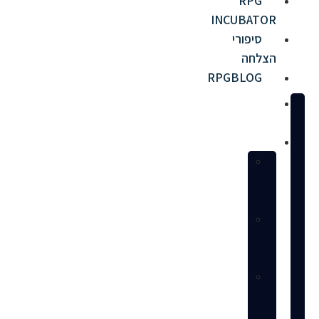
RPG
INCUBATOR
סיפורי
הצלחה
RPGBLOG
מי
אנחנו
שירותים
הקמת
חנות
באמזון
ניהול
חנות
מלא
ניהול
פרסום
ממומן