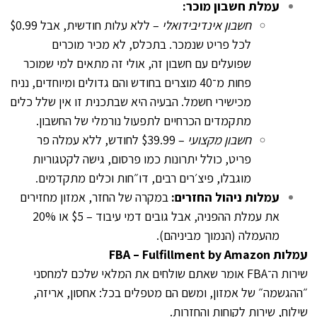
עמלת חשבון מוכר:
חשבון אינדיבידואלי
– ללא עלות חודשית, אבל $0.99
לכל פריט שנמכר. בתכלס, לא מכיר מוכרים
שפועלים עם חשבון זה, אולי זה מתאים למי שמוכר
פחות מ־40 מוצרים בחודש והם גדולים ומיוחדים, נניח
מכישירי חשמל. הבעיה היא שבתכנית זו אין שלל כלים
מתקמדים הכרחיים לתפעול נורמלי של החשבון.
חשבון מקצועי
– $39.99 לחודש, ללא עמלה פר
פריט, כולל יתרונות כמו פרסום, גישה לקטגוריות
מוגבלו, פיצ׳רים רבים, דו״חות וכלים מתקדמים.
עמלות ניהול החזרים:
במקרה של החזר, אמזון מחזירים
את עמלת ההפניה, אבל גובים דמי עיבוד – $5 או 20%
מהעמלה (הנמוך מביניהם).
עמלות FBA – Fulfillment by Amazon
שירות ה־FBA אומר שאתם שולחים את המלאי שלכם למחסני
״ההגשמה״ של אמזון, ומשם הם מטפלים בכל: אחסון, אריזה,
שילוח, שירות לקוחות והחזרות.