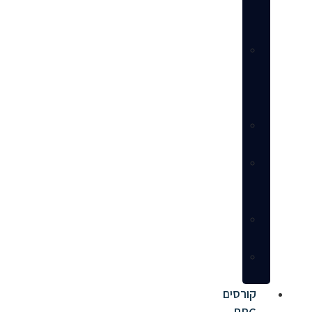
חנות
מלא
ניהול
פרסום
ממומן
(PPC)
שירותי
עיצוב
הנדסת
דף
מוצר
שירותי
ייעוץ
מאגר
ספקים
קורסים