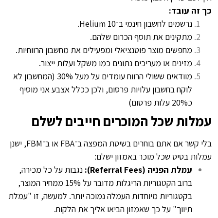
כך זה עובד:
נרשמים לחשבון
חינמי ב־Helium 10
.
מתקינים את תוסף הכרום שלהם.
מחפשים מוצר פוטנציאלי ומפעילים את מחשבון הרווחיות.
מזינים או מעריכים נתונים כמו משקל ועלות ייצור.
מוודאים ששולי הרווח עומדים על מעל 30% (המחשבון לא
לוקח בחשבון עלויות פרסום, ולכן ככלל אצבע אני מוסיף
כ20% עלות פרסום)
עמלות שכל המוכרים חייבים לשלם
בלי קשר אם אתם בוחרים בשיטת המפצה ב־FBA או ב־FBM, ישנן
עמלות בסיס שכל מוכר באמזון ישלם:
עמלת הפניה (Referral Fees):
נגבות על כל מכירה,
ברוב הקטגוריות הריגלות מדובר על 15% ממחיר המוצר,
בקטגוריות מיוחדות העמלה נמוכה יותר. למעשה, זו "עמלת
תיווך" על כך שאמזון הביאו אליך את הלקוח.