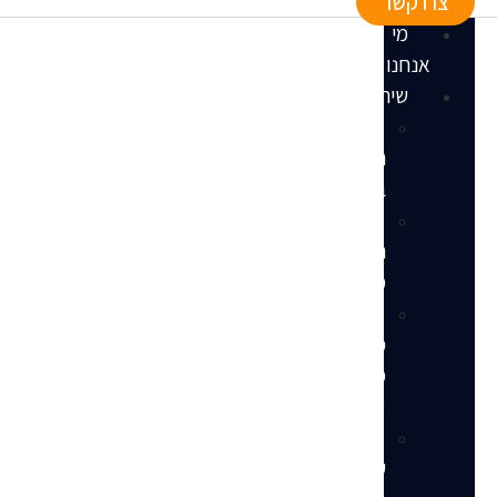
צרו קשר
מי
אנחנו
שירותים
הקמת
חנות
באמזון
ניהול
חנות
מלא
ניהול
פרסום
ממומן
(PPC)
שירותי
עיצוב