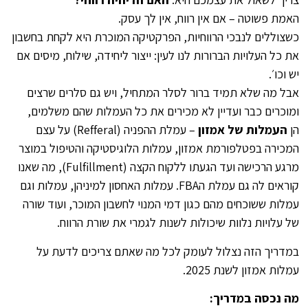
האמת פשוטה – אם אין רווח, אין לך עסק.
כשצוללים לנבכי הרווחיות, הפרקטיקה המוכרת היא לקחת בחשבון
את כל העלויות הברורות לנו לעין: ייצור ליחידה, שילוח, מיסים אם
יש וכו׳.
אבל מה שלא תמיד ברור לסלר המתחיל, ויש גם סלרים שרצים
ומוכרים כבר ועדיין לא מכירים את כל העמלות שהם משלמים,
הן
העמלות של אמזון
– עמלת ההפניה (Refferal) על עצם
המכירה בפטלפורמת אמזון, עמלות הלוגיסטיקה והטיפול במוצר
מרגע הרכישה ועד הגעתו ללקוח הקצה (Fulfillment), מה שאנו
קוראים לה גם עמלת הFBA. עמלות האחסון למיניהן, עמלות וגם
עמלות ששוכחים מהם כגון דמי המנוי לחשבון המוכר, ועוד שורה
של עלויות נלוות שיכולות לשנות לגמרי את שורת הרווח.
במדריך הזה נצלול לעומק לכל מה שאתם צריכים לדעת על
עמלות אמזון לשנת 2025.
מה נכסה במדריך: