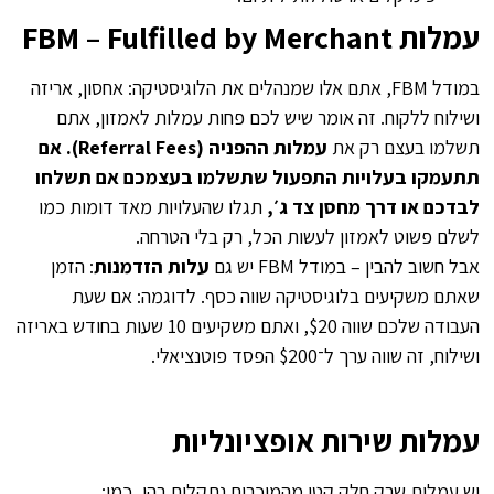
עמלות FBM – Fulfilled by Merchant
במודל FBM, אתם אלו שמנהלים את הלוגיסטיקה: אחסון, אריזה
ושילוח ללקוח. זה אומר שיש לכם פחות עמלות לאמזון, אתם
תשלמו בעצם רק את
עמלות ההפניה (Referral Fees). אם
תתעמקו בעלויות התפעול שתשלמו בעצמכם אם תשלחו
לבדכם או דרך מחסן צד ג׳,
תגלו שהעלויות מאד דומות כמו
לשלם פשוט לאמזון לעשות הכל, רק בלי הטרחה.
אבל חשוב להבין – במודל FBM יש גם
עלות הזדמנות
: הזמן
שאתם משקיעים בלוגיסטיקה שווה כסף. לדוגמה: אם שעת
העבודה שלכם שווה $20, ואתם משקיעים 10 שעות בחודש באריזה
ושילוח, זה שווה ערך ל־$200 הפסד פוטנציאלי.
עמלות שירות אופציונליות
יש עמלות שרק חלק קטן מהמוכרים נתקלים בהן, כמו: