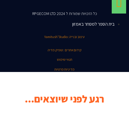
כל הזכויות שמורות ל RPGECOM LTD 2024
בית הספר למסחר באמזון
עיצוב ובנייה: Yamitush'Studio
קידום אתרים : טופיק מדיה
תנאי שימוש
מדיניות פרטיות
רגע לפני שיוצאים...
קהילת הפייסבוק המדהימה שלנו מזמינה אותך להנות מטיפים שווים,
מאמרים וכתבות על אמזון בעברית וכל העדכונים הכי חמים!