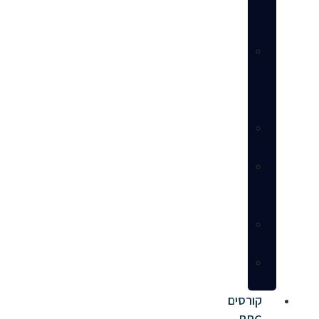
חנות
מלא
ניהול
פרסום
ממומן
(PPC)
שירותי
עיצוב
הנדסת
דף
מוצר
שירותי
ייעוץ
מאגר
ספקים
קורסים