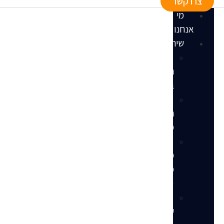
צרו קשר
מי
אנחנו
שירותים
הקמת
חנות
באמזון
ניהול
חנות
מלא
ניהול
פרסום
ממומן
(PPC)
שירותי
עיצוב