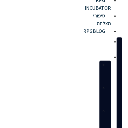
RPG
INCUBATOR
סיפורי
הצלחה
RPGBLOG
מי
אנחנו
שירותים
הקמת
חנות
באמזון
ניהול
חנות
מלא
ניהול
פרסום
ממומן