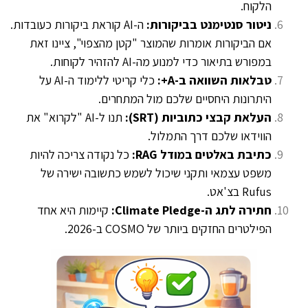
הלקוח.
ניטור סנטימנט בביקורות:
ה-AI קוראת ביקורות כעובדות.
אם הביקורות אומרות שהמוצר "קטן מהצפוי", ציינו זאת
במפורש בתיאור כדי למנוע מה-AI להזהיר לקוחות.
טבלאות השוואה ב-A+:
כלי קריטי ללימוד ה-AI על
היתרונות היחסיים שלכם מול המתחרים.
העלאת קבצי כתוביות (SRT):
תנו ל-AI "לקרוא" את
הווידאו שלכם דרך התמלול.
כתיבת באלטים במודל RAG:
כל נקודה צריכה להיות
משפט עצמאי ותקני שיכול לשמש כתשובה ישירה של
Rufus בצ'אט.
חתירה לתג ה-Climate Pledge:
קיימות היא אחד
הפילטרים החזקים ביותר של COSMO ב-2026.