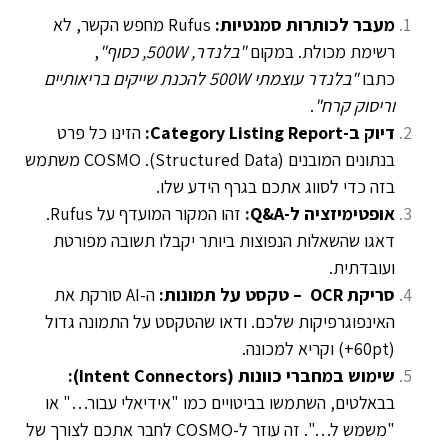
מעבר לכותרות סמנטיות:
Rufus מחפש הקשר, לא
רשימת מכולת. במקום
"בלנדר, 500W, כסוף"
,
כתבו
"בלנדר עוצמתי 500W להכנת שייקים בריאותיים
וריסוק קרח"
.
דיוק ב-Category Listing Report:
הזינו כל פרט
בנתונים המובנים (Structured Data). COSMO משתמש
בזה כדי לסווג אתכם בגרף הידע שלו.
אופטימיזציה ל-Q&A:
זהו המקור המועדף על Rufus.
דאגו שהשאלות הנפוצות ביותר יקבלו תשובה מפורטת
ועובדתית.
סריקת OCR – טקסט על תמונות:
ה-AI סורקת את
האינפוגרפיקות שלכם. ודאו שהטקסט על התמונה גדול
(60pt+) וקריא למכונה.
שימוש במחברי כוונות (Intent Connectors):
בבאלטים, השתמשו בביטויים כמו "אידיאלי עבור…" או
"משמש ל…". זה עוזר ל-COSMO לחבר אתכם לצורך של