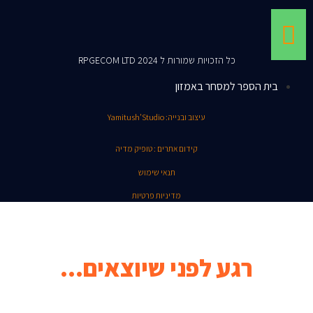
כל הזכויות שמורות ל RPGECOM LTD 2024
בית הספר למסחר באמזון
עיצוב ובנייה: Yamitush'Studio
קידום אתרים : טופיק מדיה
תנאי שימוש
מדיניות פרטיות
רגע לפני שיוצאים...
קהילת הפייסבוק המדהימה שלנו מזמינה אותך להנות מטיפים שווים,