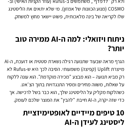
ולא רק "לדפדף", משתמשים ב-Rufus (עוזר הקניות האישי) וב-
COSMO (מנוע הכוונות של אמזון). מי שלא יתאים את הליסטינג
שלו לקריאה של בינה מלאכותית, פשוט יישאר מחוץ למשחק.
ניתוח ויזואלי: למה ה-AI ממירה טוב
יותר?
הגרף מראה שבעוד שתנועה רגילה נשארת סטטית או דועכת, ה-AI
מייצרת Uplift (קפיצה) משמעותי. הסיבה לכך היא ש-Rufus לא
רק מביא תנועה – הוא מבצע "מכירה מוקדמת". הוא עונה ללקוח
על שאלות, משווה מחירים ומסיר התנגדויות בתוך הצ'אט.
כשהלקוח מקליק על הליסטינג שלך, הוא כבר בשל לרכישה. אך
כדי שזה יקרה, ה-AI חייבת "להבין" את המוצר שלכם לעומק.
10 טיפים מיידיים לאופטימיזציית
ליסטינג לעידן ה-AI